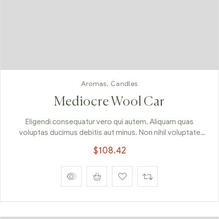
Aromas
,
Candles
Mediocre Wool Car
Eligendi consequatur vero qui autem. Aliquam quas
voluptas ducimus debitis aut minus. Non nihil voluptate
architecto facilis maxime vitae. Perferendis id dignissimos
$
108.42
neque quia necessitatibus enim.