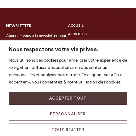
ACCUEIL
NEWSLETTER
A PROPOS
Abonnez-vous à la newsletter pour
recevoir les dernières actualités et
SOINS
les dates des prochains
Nous respectons votre vie privée.
CÉRÉMONIE
événements.
ATELIERS / RETRAITES
Nous utilisons des cookies pour améliorer votre expérience de
navigation, diffuser des publicités ou des contenus
AGENDA
personnalisés et analyser notre trafic. En cliquant sur « Tout
CONTACT
accepter », vous consentez à notre utilisation des cookies.
ACCEPTER TOUT
tél : 06.31.35.76.40
mariontur.sophro@gmail.com
PERSONNALISER
@2024Mariontur, All Rights Reserved
Mentions légales
|
Confidentialité
TOUT REJETER