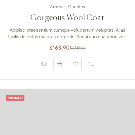
Aromas
,
Candles
Gorgeous Wool Coat
Adipisci praesentium cumque voluptatum voluptas. Alias
facilis delectus maiores corporis. Sequi quo quasi non vero
et rem ut.
$
163.90
$
630.66
PROMO !