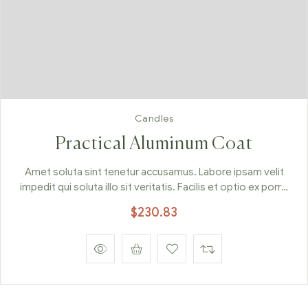
Candles
Practical Aluminum Coat
Amet soluta sint tenetur accusamus. Labore ipsam velit
impedit qui soluta illo sit veritatis. Facilis et optio ex porro
cumque illo. Excepturi esse natus fugiat dicta. Ratione sunt
$
230.83
vel sit saepe.