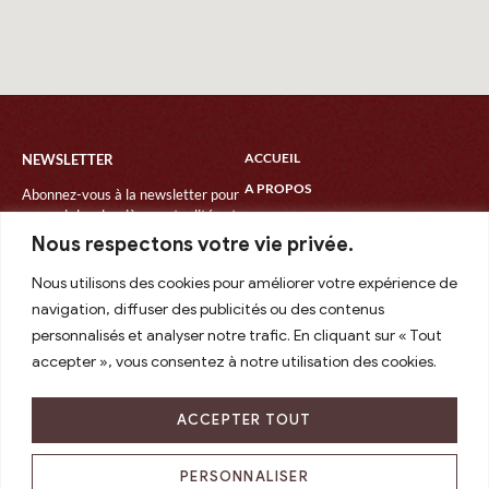
ACCUEIL
NEWSLETTER
A PROPOS
Abonnez-vous à la newsletter pour
recevoir les dernières actualités et
SOINS
les dates des prochains
Nous respectons votre vie privée.
CÉRÉMONIE
événements.
ATELIERS / RETRAITES
Nous utilisons des cookies pour améliorer votre expérience de
navigation, diffuser des publicités ou des contenus
AGENDA
personnalisés et analyser notre trafic. En cliquant sur « Tout
CONTACT
accepter », vous consentez à notre utilisation des cookies.
ACCEPTER TOUT
tél : 06.31.35.76.40
mariontur.sophro@gmail.com
PERSONNALISER