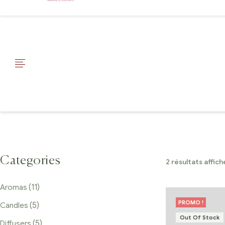
Categories
2 résultats affich
(11)
Aromas
PROMO !
(5)
Candles
Out Of Stock
(5)
Diffusers