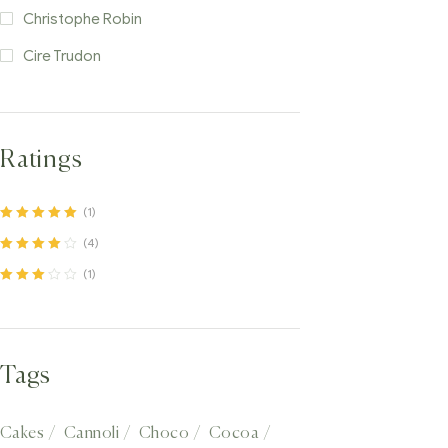
Christophe Robin
Cire Trudon
Ratings
(1)
Note
5
sur 5
(4)
Note
4
sur
(1)
5
Note
3
sur 5
Tags
Cakes
Cannoli
Choco
Cocoa