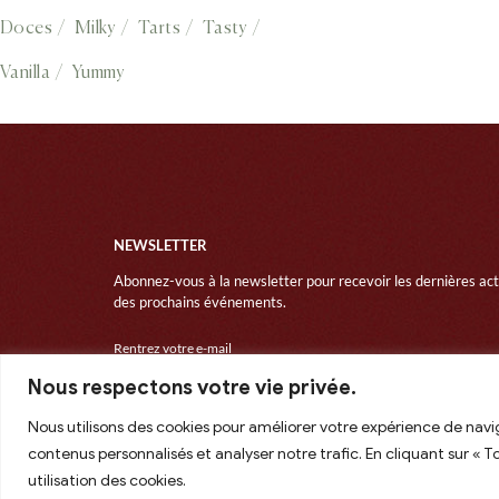
Doces
Milky
Tarts
Tasty
Vanilla
Yummy
NEWSLETTER
Abonnez-vous à la newsletter pour recevoir les dernières actu
des prochains événements.
Nous respectons votre vie privée.
@2024Mariontur, All Rights Reserved
Nous utilisons des cookies pour améliorer votre expérience de navig
contenus personnalisés et analyser notre trafic. En cliquant sur « 
utilisation des cookies.