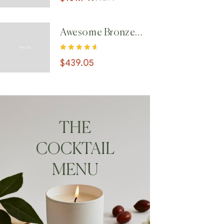
5
Awesome Bronze
Chair
Note
4.60
$
439.05
sur 5
THE
COCKTAIL
MENU