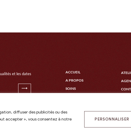
ACCUEIL
ATELI
alités et les dates
A PROPOS
AGE
SOINS
CONT
CÉRÉMONIE
ation, diffuser des publicités ou des
Tout accepter », vous consentez à notre
PERSONNALISER