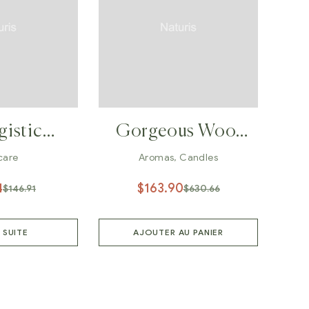
gistic
Gorgeous Wool
Keyboard
Coat
care
Aromas
,
Candles
4
$
163.90
$
146.91
$
630.66
A SUITE
AJOUTER AU PANIER